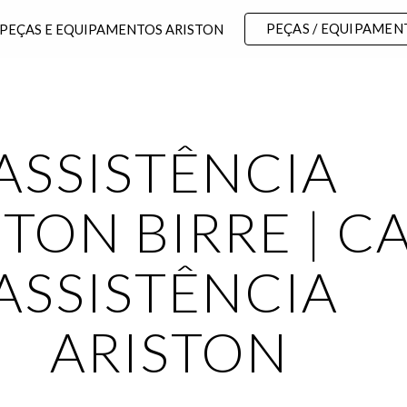
PEÇAS / EQUIPAMEN
 PEÇAS E EQUIPAMENTOS ARISTON
ip to main content
Skip to navigat
ASSISTÊNCIA 
TON BIRRE | CA
ASSISTÊNCIA 
ARISTON