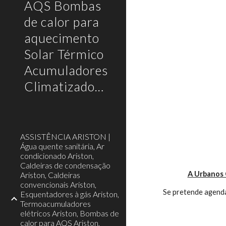
AQS Bombas
de calor para
aquecimento
Solar Térmico
Acumuladores
Climatizadores
ASSISTÊNCIA ARISTON |
Água quente sanitária, Ar
condicionado Ariston,
Caldeiras de condensação
A Urbanos 
Ariston, Caldeiras
convencionais Ariston,
Se pretende agenda
Esquentadores à gás Ariston,
Termoacumuladores
elétricos Ariston, Bombas de
calor para AQS Ariston,