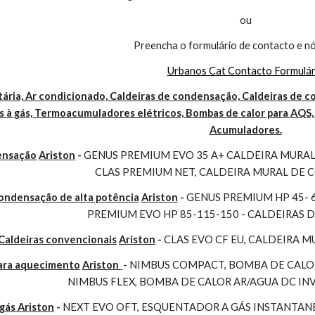
ou
Preencha o formulário de contacto e nó
Urbanos Cat Contacto Formulár
ária, Ar condicionado, Caldeiras de condensação, Caldeiras de co
 à gás, Termoacumuladores elétricos, Bombas de calor para AQS, 
Acumuladores.
ensação
Ariston
 - 
GENUS PREMIUM EVO 35 A+ CALDEIRA MURAL 
CLAS PREMIUM NET, CALDEIRA MURAL DE
condensação de alta potência
Ariston
 - 
GENUS PREMIUM HP 45- 
PREMIUM EVO HP 85-115-150 - CALDEIRAS 
Caldeiras convencionais
Ariston
 - 
CLAS EVO CF EU, CALDEIRA 
para aquecimento
Ariston 
- 
NIMBUS COMPACT, BOMBA DE CALOR
NIMBUS FLEX, BOMBA DE CALOR AR/AGUA DC I
gás Ariston
 - 
NEXT EVO OFT, ESQUENTADOR A GÁS INSTANTAN