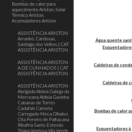
Bombas de calor para
aquecimento Ariston, Solar
Térmico Ariston,
Acumuladores Ariston
ASSISTÊNCIA ARISTON
Arranhó, Cardosas,
Água quente sanit
Santiago dos Velhos | CAT
Esquentadores
ASSISTÊNCIA ARISTON
ASSISTÊNCIA ARISTON
Caldeiras de cond
A DE CUNHADOS | CAT
ASSISTÊNCIA ARISTON
Caldeiras de 
ASSISTÊNCIA ARISTON
Abrigada Aldeia Galega da
Merceana Aldeia Gavinha
Cabanas de Torres
Cadafais Carnota
Bombas de calor 
Carregado Meca Olhalvo
Ota Pereiro de Palhacana
Ribafria Santo Estevão
Esquentadores à 
Triana Ventosa Vila Verde