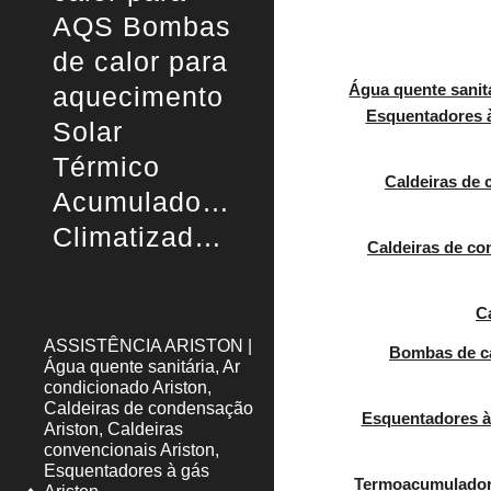
AQS Bombas
de calor para
aquecimento
Água quente sanitá
Esquentadores à
Solar
Térmico
Caldeiras de
Acumuladores
Climatizadores
Caldeiras de co
C
ASSISTÊNCIA ARISTON |
Bombas de ca
Água quente sanitária, Ar
condicionado Ariston,
Caldeiras de condensação
Esquentadores à
Ariston, Caldeiras
convencionais Ariston,
Esquentadores à gás
Termoacumuladores