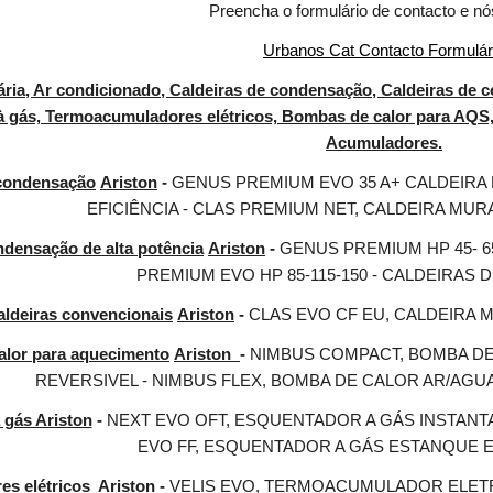
Preencha o formulário de contacto e nó
Urbanos Cat Contacto Formulár
ria, Ar condicionado, Caldeiras de condensação, Caldeiras de c
 gás, Termoacumuladores elétricos, Bombas de calor para AQS, 
Acumuladores.
 condensação
Ariston
 - 
GENUS PREMIUM EVO 35 A+ CALDEIRA
EFICIÊNCIA - CLAS PREMIUM NET, CALDEIRA MU
ndensação de alta potência
Ariston
 - 
GENUS PREMIUM HP 45- 6
PREMIUM EVO HP 85-115-150 - CALDEIRAS 
aldeiras convencionais
Ariston
 - 
CLAS EVO CF EU, CALDEIRA 
lor para aquecimento
Ariston 
- 
NIMBUS COMPACT, BOMBA DE
REVERSIVEL - NIMBUS FLEX, BOMBA DE CALOR AR/AG
 gás Ariston
 - 
NEXT EVO OFT, ESQUENTADOR A GÁS INSTANT
EVO FF, ESQUENTADOR A GÁS ESTANQUE 
 elétricos  Ariston - 
VELIS EVO, TERMOACUMULADOR ELET