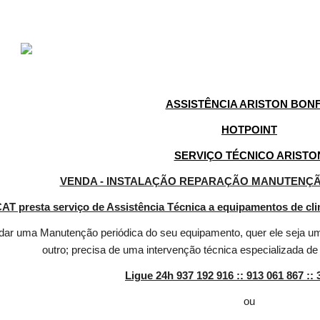
ASSISTÊNCIA ARISTON BON
HOTPOINT
SERVIÇO TÉCNICO ARISTO
VENDA - INSTALAÇÃO REPARAÇÃO MANUTENÇÃ
AT presta serviço de Assistência Técnica a equipamentos de cl
dar uma Manutenção periódica do seu equipamento, quer ele seja um
outro; precisa de uma intervenção técnica especializada de
Ligue 24h 937 192 916 :: 913 061 867 :: 
ou