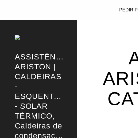
PEDIR 
Sk
ASSISTÊNCIA
ARISTON |
ARI
CALDEIRAS
-
CA
ESQUENTADORES
- SOLAR
TÉRMICO,
Caldeiras de
condensação,