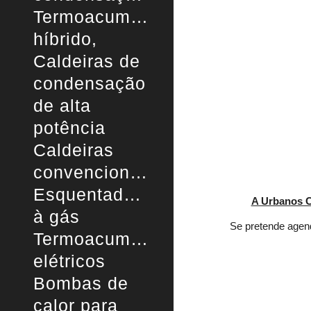
Termoacumulador
híbrido,
Caldeiras de
condensação
de alta
potência
Caldeiras
convencionais
Esquentadores
A Urbanos C
à gás
Se pretende agen
Termoacumuladores
elétricos
Bombas de
calor para