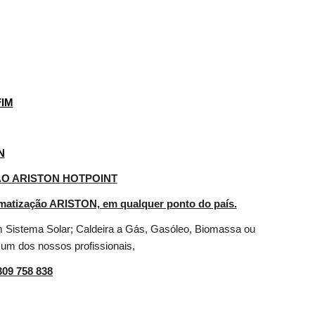
FIM
N
O ARISTON HOTPOINT
imatização ARISTON, em qualquer ponto do país.
 Sistema Solar; Caldeira a Gás, Gasóleo, Biomassa ou 
 um dos nossos profissionais,
309 758 838