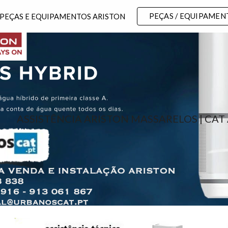
PEÇAS / EQUIPAMEN
 PEÇAS E EQUIPAMENTOS ARISTON
ip to main content
Skip to navigat
ASSISTÊNCIA ARISTON MASSARELOS | CAT