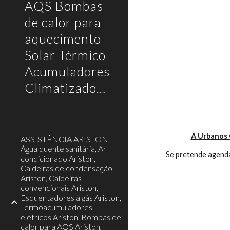
AQS Bombas
de calor para
aquecimento
Solar Térmico
Acumuladores
Climatizadores
A Urbanos 
ASSISTÊNCIA ARISTON |
Água quente sanitária, Ar
Se pretende agenda
condicionado Ariston,
Caldeiras de condensação
Ariston, Caldeiras
convencionais Ariston,
Esquentadores à gás Ariston,
Termoacumuladores
elétricos Ariston, Bombas de
calor para AQS Ariston,