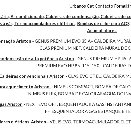
Urbanos Cat Contacto Formulár
ária, Ar condicionado, Caldeiras de condensação, Caldeiras de co
 à gás, Termoacumuladores elétricos, Bombas de calor para AQS, 
Acumuladores.
ensação
Ariston
 - 
GENUS PREMIUM EVO 35 A+ CALDEIRA MURAL 
CLAS PREMIUM NET, CALDEIRA MURAL DE
condensação de alta potência
Ariston
 - 
GENUS PREMIUM HP 45- 
PREMIUM EVO HP 85-115-150 - CALDEIRAS 
Caldeiras convencionais
Ariston
 - 
CLAS EVO CF EU, CALDEIRA 
para aquecimento
Ariston 
- 
NIMBUS COMPACT, BOMBA DE CALOR
NIMBUS FLEX, BOMBA DE CALOR AR/AGUA DC I
gás Ariston
 - 
NEXT EVO OFT, ESQUENTADOR A GÁS INSTANTAN
FF, ESQUENTADOR A GÁS ESTANQUE E 
es elétricos  Ariston - 
VELIS EVO, TERMOACUMULADOR ELET