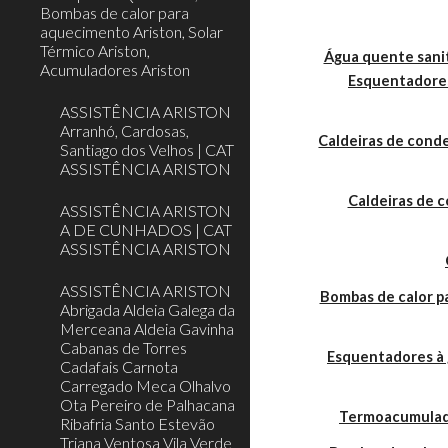
Bombas de calor para
aquecimento Ariston, Solar
Térmico Ariston,
Água quente sanit
Acumuladores Ariston
Esquentadores
ASSISTÊNCIA ARISTON
Arranhó, Cardosas,
Caldeiras de cond
Santiago dos Velhos | CAT
ASSISTÊNCIA ARISTON
Caldeiras de 
ASSISTÊNCIA ARISTON
A DE CUNHADOS | CAT
ASSISTÊNCIA ARISTON
ASSISTÊNCIA ARISTON
Bombas de calor 
Abrigada Aldeia Galega da
Merceana Aldeia Gavinha
Cabanas de Torres
Esquentadores à 
Cadafais Carnota
Carregado Meca Olhalvo
Ota Pereiro de Palhacana
Termoacumulador
Ribafria Santo Estevão
Triana Ventosa Vila Verde