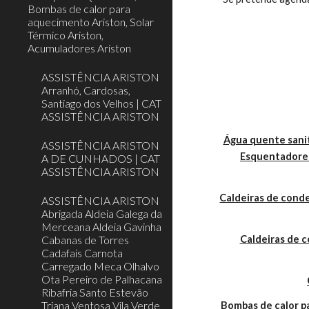
Bombas de calor para
aquecimento Ariston, Solar
Térmico Ariston,
Acumuladores Ariston
ASSISTÊNCIA ARISTON
Arranhó, Cardosas,
Santiago dos Velhos | CAT
ASSISTÊNCIA ARISTON
Água quente sanit
ASSISTÊNCIA ARISTON
Esquentadores
A DE CUNHADOS | CAT
ASSISTÊNCIA ARISTON
Caldeiras de cond
ASSISTÊNCIA ARISTON
Abrigada Aldeia Galega da
Merceana Aldeia Gavinha
Cabanas de Torres
Caldeiras de 
Cadafais Carnota
Carregado Meca Olhalvo
Ota Pereiro de Palhacana
Ribafria Santo Estevão
Triana Ventosa Vila Verde
Bombas de calor 