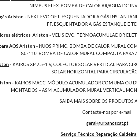
NIMBUS FLEX, BOMBA DE CALOR AR/AGUA DC I
gás Ariston
 - 
NEXT EVO OFT, ESQUENTADOR A GÁS INSTANTAN
FF, ESQUENTADOR A GÁS ESTANQUE E 
es elétricos  Ariston - 
VELIS EVO, TERMOACUMULADOR ELET
para AQS
 Ariston - 
NUOS PRIMO, BOMBA DE CALOR MURAL COMP
80-110, BOMBA DE CALOR MURAL COMPACTA PARA 
ston
 - 
KAIROS XP 2.5-1 V, COLECTOR SOLAR VERTICAL PARA CI
SOLAR HORIZONTAL PARA CIRCULAÇÃ
iston
 - 
KAIROS MACC, MÓDULO ACUMULADOR COM UMA OU DUA
MONTADOS – ASM, ACUMULADOR MURAL VERTICAL MONO
SAIBA MAIS SOBRE OS PRODUTOS 
Contacte-nos por e-mail
geral@urbanoscat.pt
Serviço Técnico Reparação Caldeira