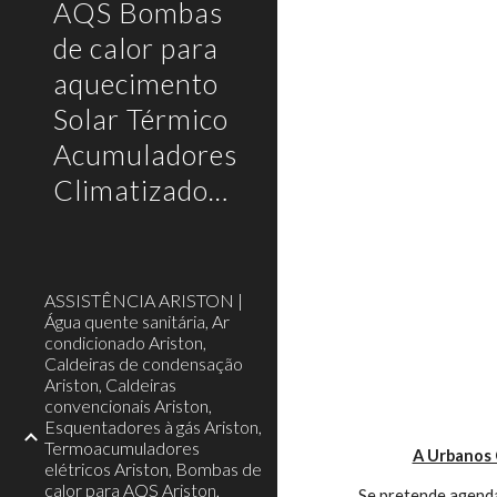
AQS Bombas
de calor para
aquecimento
Solar Térmico
Acumuladores
Climatizadores
ASSISTÊNCIA ARISTON |
Água quente sanitária, Ar
condicionado Ariston,
Caldeiras de condensação
Ariston, Caldeiras
convencionais Ariston,
Esquentadores à gás Ariston,
Termoacumuladores
A Urbanos 
elétricos Ariston, Bombas de
calor para AQS Ariston,
Se pretende agenda