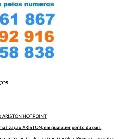
UÇOS
 ARISTON HOTPOINT
imatização ARISTON, em qualquer ponto do país.
tema Solar; Caldeira a Gás, Gasóleo, Biomassa ou outro; 