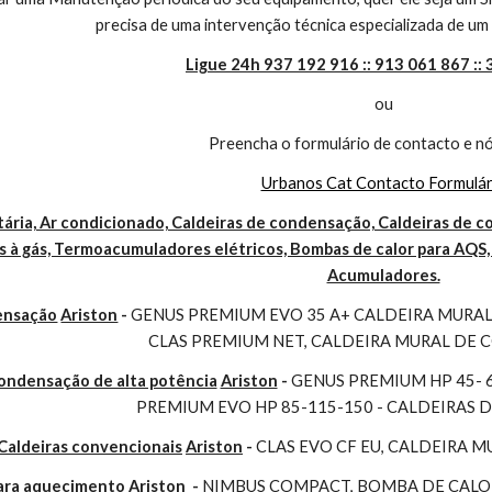
precisa de uma intervenção técnica especializada de um 
Ligue 24h 937 192 916 :: 913 061 867 ::
ou
Preencha o formulário de contacto e nó
Urbanos Cat Contacto Formulár
ária, Ar condicionado, Caldeiras de condensação, Caldeiras de co
 à gás, Termoacumuladores elétricos, Bombas de calor para AQS, 
Acumuladores.
ensação
Ariston
 - 
GENUS PREMIUM EVO 35 A+ CALDEIRA MURAL 
CLAS PREMIUM NET, CALDEIRA MURAL DE
condensação de alta potência
Ariston
 - 
GENUS PREMIUM HP 45- 
PREMIUM EVO HP 85-115-150 - CALDEIRAS 
Caldeiras convencionais
Ariston
 - 
CLAS EVO CF EU, CALDEIRA 
para aquecimento
Ariston 
- 
NIMBUS COMPACT, BOMBA DE CALOR