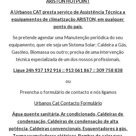
ARISTON HOTPOINT
A Urbanos CAT presta serviço de Assistência Técnica a 
equipamentos de climatização ARISTON, em qualquer 
ponto do país.
Se pretende agendar uma Manutenção periódica do seu 
equipamento, quer ele seja um Sistema Solar; Caldeira a Gás, 
Gasóleo, Biomassa ou outro; precisa de uma intervenção 
técnica especializada de um dos nossos profissionais,
Ligue 24h 937 192 916 :: 913 061 867 :: 309 758 838
ou
Preencha o formulário de contacto e nós ligamos
Urbanos Cat Contacto Formulário
Água quente sanitária, Ar condicionado, Caldeiras de 
condensação, Caldeiras de condensação de alta 
potência, Caldeiras convencionais, Esquentadores à gás, 
Termoacumuladores elétricos, Bombas de calor para 