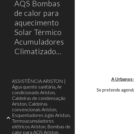
AQS Bombas
de calor para
aquecimento
Solar Térmico
Acumuladores
Climatizadores
A Urbanos 
ASSISTÊNCIA ARISTON |
Água quente sanitária, Ar
Se pretende agenda
condicionado Ariston,
Caldeiras de condensação
Ariston, Caldeiras
convencionais Ariston,
Esquentadores à gás Ariston,
Termoacumuladores
elétricos Ariston, Bombas de
calor para AQS Ariston,