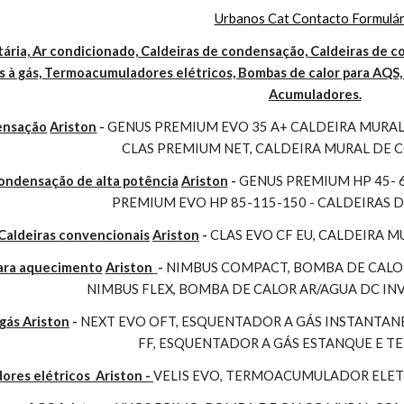
Urbanos Cat Contacto Formulár
ária, Ar condicionado, Caldeiras de condensação, Caldeiras de co
 à gás, Termoacumuladores elétricos, Bombas de calor para AQS, 
Acumuladores.
ensação
Ariston
 - 
GENUS PREMIUM EVO 35 A+ CALDEIRA MURAL 
CLAS PREMIUM NET, CALDEIRA MURAL DE
condensação de alta potência
Ariston
 - 
GENUS PREMIUM HP 45- 
PREMIUM EVO HP 85-115-150 - CALDEIRAS 
Caldeiras convencionais
Ariston
 - 
CLAS EVO CF EU, CALDEIRA 
para aquecimento
Ariston 
- 
NIMBUS COMPACT, BOMBA DE CALOR
NIMBUS FLEX, BOMBA DE CALOR AR/AGUA DC I
gás Ariston
 - 
NEXT EVO OFT, ESQUENTADOR A GÁS INSTANTAN
FF, ESQUENTADOR A GÁS ESTANQUE E 
es elétricos  Ariston - 
VELIS EVO, TERMOACUMULADOR ELET