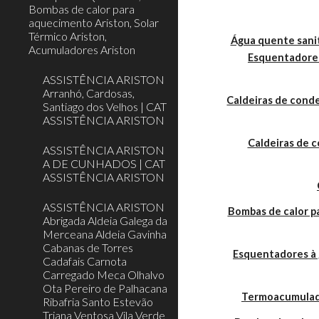
Bombas de calor para
aquecimento Ariston, Solar
Térmico Ariston,
Água quente sanit
Acumuladores Ariston
Esquentadores
ASSISTÊNCIA ARISTON
Arranhó, Cardosas,
Caldeiras de cond
Santiago dos Velhos | CAT
ASSISTÊNCIA ARISTON
Caldeiras de 
ASSISTÊNCIA ARISTON
A DE CUNHADOS | CAT
ASSISTÊNCIA ARISTON
ASSISTÊNCIA ARISTON
Bombas de calor 
Abrigada Aldeia Galega da
Merceana Aldeia Gavinha
Cabanas de Torres
Esquentadores à 
Cadafais Carnota
Carregado Meca Olhalvo
Ota Pereiro de Palhacana
Termoacumulador
Ribafria Santo Estevão
Triana Ventosa Vila Verde