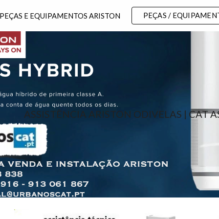
PEÇAS / EQUIPAMEN
 PEÇAS E EQUIPAMENTOS ARISTON
ip to main content
Skip to navigat
ASSISTÊNCIA ARISTON ODIVELAS | CAT 