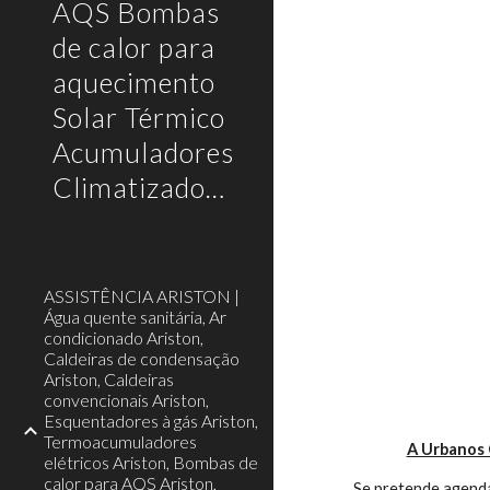
AQS Bombas
de calor para
aquecimento
Solar Térmico
Acumuladores
Climatizadores
ASSISTÊNCIA ARISTON |
Água quente sanitária, Ar
condicionado Ariston,
Caldeiras de condensação
Ariston, Caldeiras
convencionais Ariston,
Esquentadores à gás Ariston,
Termoacumuladores
A Urbanos 
elétricos Ariston, Bombas de
calor para AQS Ariston,
Se pretende agenda