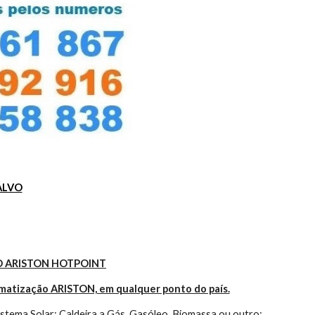
ALVO
 ARISTON HOTPOINT
imatização ARISTON, em qualquer ponto do país.
tema Solar; Caldeira a Gás, Gasóleo, Biomassa ou outro; 