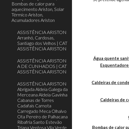
Bombas de calor para
aquecimento Ariston, Solar
Térmico Ariston,
Acumuladores Ariston
ASSISTÊNCIA ARISTON
Arranhó, Cardosas,
Santiago dos Velhos | CAT
ASSISTÊNCIA ARISTON
Água quente sanit
ASSISTÊNCIA ARISTON
Esquentadores
A DE CUNHADOS | CAT
ASSISTÊNCIA ARISTON
Caldeiras de cond
ASSISTÊNCIA ARISTON
Abrigada Aldeia Galega da
Merceana Aldeia Gavinha
Cabanas de Torres
Caldeiras de 
Cadafais Carnota
Carregado Meca Olhalvo
Ota Pereiro de Palhacana
Ribafria Santo Estevão
Triana Ventosa Vila Verde
Bombas de calor 