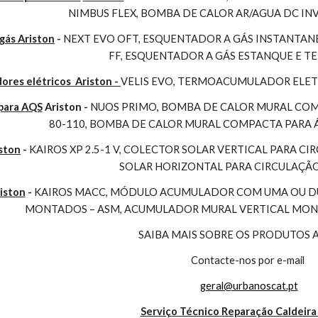
NIMBUS FLEX, BOMBA DE CALOR AR/AGUA DC I
gás Ariston
 - 
NEXT EVO OFT, ESQUENTADOR A GÁS INSTANTAN
FF, ESQUENTADOR A GÁS ESTANQUE E 
es elétricos  Ariston - 
VELIS EVO, TERMOACUMULADOR ELET
para AQS
 Ariston - 
NUOS PRIMO, BOMBA DE CALOR MURAL COMP
80-110, BOMBA DE CALOR MURAL COMPACTA PARA 
ston
 - 
KAIROS XP 2.5-1 V, COLECTOR SOLAR VERTICAL PARA CI
SOLAR HORIZONTAL PARA CIRCULAÇÃ
iston
 - 
KAIROS MACC, MÓDULO ACUMULADOR COM UMA OU DUA
MONTADOS – ASM, ACUMULADOR MURAL VERTICAL MONO
SAIBA MAIS SOBRE OS PRODUTOS 
Contacte-nos por e-mail
geral@urbanoscat.pt
Serviço Técnico Reparação Caldeira