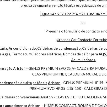
precisa de uma intervenção técnica especializada de um 
Ligue 24h 937 192 916 :: 913 061 867 ::
ou
Preencha o formulário de contacto e nó
Urbanos Cat Contacto Formulár
ária, Ar condicionado, Caldeiras de condensação, Caldeiras de co
 à gás, Termoacumuladores elétricos, Bombas de calor para AQS, 
Acumuladores.
ensação
Ariston
 - 
GENUS PREMIUM EVO 35 A+ CALDEIRA MURAL 
CLAS PREMIUM NET, CALDEIRA MURAL DE
condensação de alta potência
Ariston
 - 
GENUS PREMIUM HP 45- 
PREMIUM EVO HP 85-115-150 - CALDEIRAS 
Caldeiras convencionais
Ariston
 - 
CLAS EVO CF EU, CALDEIRA 
para aquecimento
Ariston 
- 
NIMBUS COMPACT, BOMBA DE CALOR