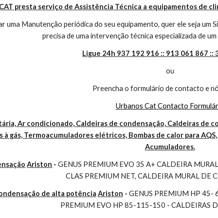
CAT presta serviço de Assistência Técnica a equipamentos de cl
r uma Manutenção periódica do seu equipamento, quer ele seja um Sis
precisa de uma intervenção técnica especializada de um 
Ligue 24h 937 192 916 :: 913 061 867 ::
ou
Preencha o formulário de contacto e nó
Urbanos Cat Contacto Formulár
ária, Ar condicionado, Caldeiras de condensação, Caldeiras de co
 à gás, Termoacumuladores elétricos, Bombas de calor para AQS, 
Acumuladores.
ensação
Ariston
 - 
GENUS PREMIUM EVO 35 A+ CALDEIRA MURAL 
CLAS PREMIUM NET, CALDEIRA MURAL DE
condensação de alta potência
Ariston
 - 
GENUS PREMIUM HP 45- 
PREMIUM EVO HP 85-115-150 - CALDEIRAS 