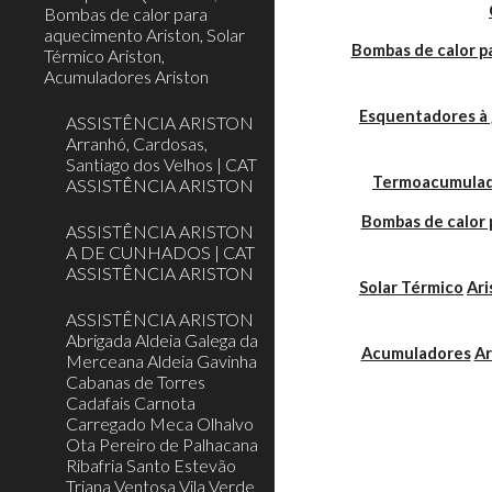
Bombas de calor para
aquecimento Ariston, Solar
Bombas de calor 
Térmico Ariston,
Acumuladores Ariston
Esquentadores à 
ASSISTÊNCIA ARISTON
Arranhó, Cardosas,
Santiago dos Velhos | CAT
Termoacumulador
ASSISTÊNCIA ARISTON
Bombas de calor 
ASSISTÊNCIA ARISTON
A DE CUNHADOS | CAT
ASSISTÊNCIA ARISTON
Solar Térmico
Ari
ASSISTÊNCIA ARISTON
Abrigada Aldeia Galega da
Acumuladores
Ar
Merceana Aldeia Gavinha
Cabanas de Torres
Cadafais Carnota
Carregado Meca Olhalvo
Ota Pereiro de Palhacana
Ribafria Santo Estevão
Triana Ventosa Vila Verde