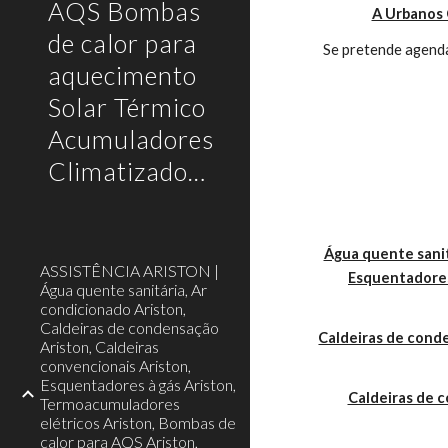
AQS Bombas
A Urbanos 
de calor para
Se pretende agenda
aquecimento
Solar Térmico
Acumuladores
Climatizadores
Água quente sanit
ASSISTÊNCIA ARISTON |
Esquentadores
Água quente sanitária, Ar
condicionado Ariston,
Caldeiras de condensação
Caldeiras de cond
Ariston, Caldeiras
convencionais Ariston,
Esquentadores à gás Ariston,
Caldeiras de 
Termoacumuladores
elétricos Ariston, Bombas de
calor para AQS Ariston,