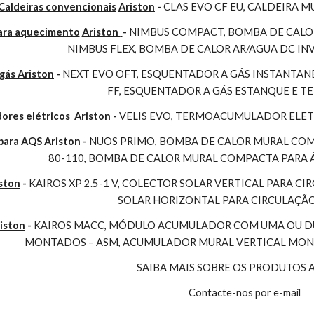
Caldeiras convencionais
Ariston
 - 
CLAS EVO CF EU, CALDEIRA 
para aquecimento
Ariston 
- 
NIMBUS COMPACT, BOMBA DE CALOR
NIMBUS FLEX, BOMBA DE CALOR AR/AGUA DC I
gás Ariston
 - 
NEXT EVO OFT, ESQUENTADOR A GÁS INSTANTAN
FF, ESQUENTADOR A GÁS ESTANQUE E 
es elétricos  Ariston - 
VELIS EVO, TERMOACUMULADOR ELET
para AQS
 Ariston - 
NUOS PRIMO, BOMBA DE CALOR MURAL COMP
80-110, BOMBA DE CALOR MURAL COMPACTA PARA 
ston
 - 
KAIROS XP 2.5-1 V, COLECTOR SOLAR VERTICAL PARA CI
SOLAR HORIZONTAL PARA CIRCULAÇÃ
iston
 - 
KAIROS MACC, MÓDULO ACUMULADOR COM UMA OU DUA
MONTADOS – ASM, ACUMULADOR MURAL VERTICAL MONO
SAIBA MAIS SOBRE OS PRODUTOS 
Contacte-nos por e-mail