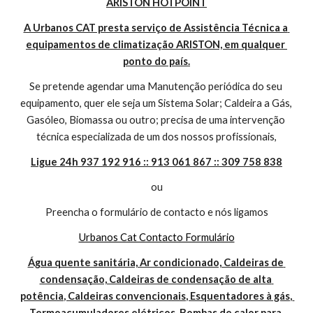
ARISTON HOTPOINT
A Urbanos CAT presta serviço de Assistência Técnica a 
equipamentos de climatização ARISTON, em qualquer 
ponto do país.
Se pretende agendar uma Manutenção periódica do seu 
equipamento, quer ele seja um Sistema Solar; Caldeira a Gás, 
Gasóleo, Biomassa ou outro; precisa de uma intervenção 
técnica especializada de um dos nossos profissionais,
Ligue 24h 937 192 916 :: 913 061 867 :: 309 758 838
ou
Preencha o formulário de contacto e nós ligamos
Urbanos Cat Contacto Formulário
Água quente sanitária, Ar condicionado, Caldeiras de 
condensação, Caldeiras de condensação de alta 
potência, Caldeiras convencionais, Esquentadores à gás, 
Termoacumuladores elétricos, Bombas de calor para 