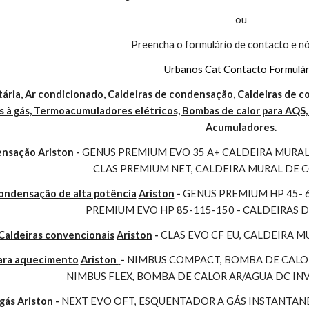
ou
Preencha o formulário de contacto e nó
Urbanos Cat Contacto Formulár
ária, Ar condicionado, Caldeiras de condensação, Caldeiras de co
 à gás, Termoacumuladores elétricos, Bombas de calor para AQS, 
Acumuladores.
ensação
Ariston
 - 
GENUS PREMIUM EVO 35 A+ CALDEIRA MURAL 
CLAS PREMIUM NET, CALDEIRA MURAL DE
condensação de alta potência
Ariston
 - 
GENUS PREMIUM HP 45- 
PREMIUM EVO HP 85-115-150 - CALDEIRAS 
Caldeiras convencionais
Ariston
 - 
CLAS EVO CF EU, CALDEIRA 
para aquecimento
Ariston 
- 
NIMBUS COMPACT, BOMBA DE CALOR
NIMBUS FLEX, BOMBA DE CALOR AR/AGUA DC I
gás Ariston
 - 
NEXT EVO OFT, ESQUENTADOR A GÁS INSTANTAN