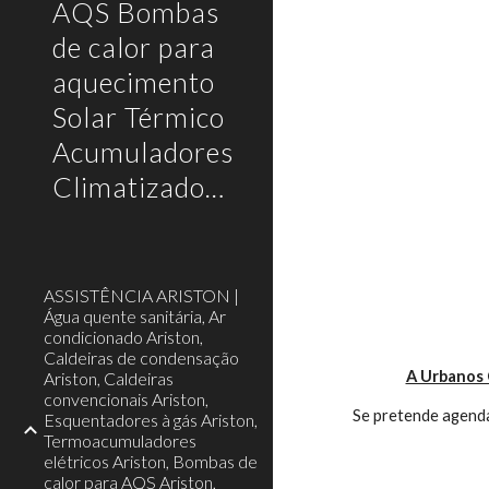
AQS Bombas
de calor para
aquecimento
Solar Térmico
Acumuladores
Climatizadores
ASSISTÊNCIA ARISTON |
Água quente sanitária, Ar
condicionado Ariston,
Caldeiras de condensação
A Urbanos 
Ariston, Caldeiras
convencionais Ariston,
Se pretende agenda
Esquentadores à gás Ariston,
Termoacumuladores
elétricos Ariston, Bombas de
calor para AQS Ariston,