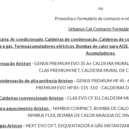
ou
Preencha o formulário de contacto e nó
Urbanos Cat Contacto Formulár
ária, Ar condicionado, Caldeiras de condensação, Caldeiras de co
 à gás, Termoacumuladores elétricos, Bombas de calor para AQS, 
Acumuladores.
ensação
Ariston
 - 
GENUS PREMIUM EVO 35 A+ CALDEIRA MURAL 
CLAS PREMIUM NET, CALDEIRA MURAL DE
condensação de alta potência
Ariston
 - 
GENUS PREMIUM HP 45- 
PREMIUM EVO HP 85-115-150 - CALDEIRAS 
Caldeiras convencionais
Ariston
 - 
CLAS EVO CF EU, CALDEIRA 
para aquecimento
Ariston 
- 
NIMBUS COMPACT, BOMBA DE CALOR
NIMBUS FLEX, BOMBA DE CALOR AR/AGUA DC I
gás Ariston
 - 
NEXT EVO OFT, ESQUENTADOR A GÁS INSTANTAN