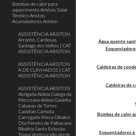
Bombas de calor para
aquecimento Ariston, Solar
Térmico Ariston,
Acumuladores Ariston
ASSISTÊNCIA ARISTON
Arranhó, Cardosas,
Água quente sanit
Santiago dos Velhos | CAT
Esquentadores
ASSISTÊNCIA ARISTON
ASSISTÊNCIA ARISTON
Caldeiras de cond
A DE CUNHADOS | CAT
ASSISTÊNCIA ARISTON
Caldeiras de 
ASSISTÊNCIA ARISTON
Abrigada Aldeia Galega da
Merceana Aldeia Gavinha
Cabanas de Torres
Cadafais Carnota
Bombas de calor 
Carregado Meca Olhalvo
Ota Pereiro de Palhacana
Ribafria Santo Estevão
Esquentadores à 
Triana Ventosa Vila Verde