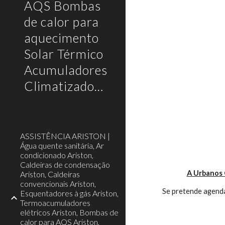
AQS Bombas
de calor para
aquecimento
Solar Térmico
Acumuladores
Climatizadores
ASSISTÊNCIA ARISTON |
Água quente sanitária, Ar
condicionado Ariston,
Caldeiras de condensação
A Urbanos 
Ariston, Caldeiras
convencionais Ariston,
Se pretende agenda
Esquentadores à gás Ariston,
Termoacumuladores
elétricos Ariston, Bombas de
calor para AQS Ariston,