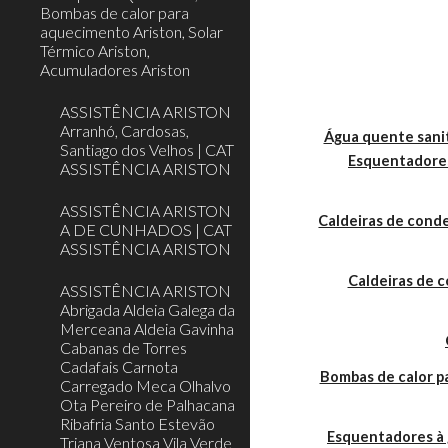
Bombas de calor para
aquecimento Ariston, Solar
Térmico Ariston,
Acumuladores Ariston
ASSISTÊNCIA ARISTON
Arranhó, Cardosas,
Água quente sanit
Santiago dos Velhos | CAT
Esquentadores
ASSISTÊNCIA ARISTON
ASSISTÊNCIA ARISTON
Caldeiras de cond
A DE CUNHADOS | CAT
ASSISTÊNCIA ARISTON
Caldeiras de 
ASSISTÊNCIA ARISTON
Abrigada Aldeia Galega da
Merceana Aldeia Gavinha
Cabanas de Torres
Cadafais Carnota
Bombas de calor 
Carregado Meca Olhalvo
Ota Pereiro de Palhacana
Ribafria Santo Estevão
Esquentadores à 
Triana Ventosa Vila Verde