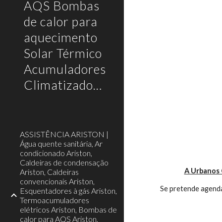
AQS Bombas
de calor para
aquecimento
Solar Térmico
Acumuladores
Climatizadores
ASSISTÊNCIA ARISTON |
Água quente sanitária, Ar
condicionado Ariston,
Caldeiras de condensação
A Urbanos 
Ariston, Caldeiras
convencionais Ariston,
Se pretende agenda
Esquentadores à gás Ariston,
Termoacumuladores
elétricos Ariston, Bombas de
calor para AQS Ariston,