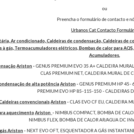
ou
Preencha o formulário de contacto e nó
Urbanos Cat Contacto Formulár
ária, Ar condicionado, Caldeiras de condensação, Caldeiras de co
 à gás, Termoacumuladores elétricos, Bombas de calor para AQS, 
Acumuladores.
ensação
Ariston
 - 
GENUS PREMIUM EVO 35 A+ CALDEIRA MURAL 
CLAS PREMIUM NET, CALDEIRA MURAL DE
condensação de alta potência
Ariston
 - 
GENUS PREMIUM HP 45- 
PREMIUM EVO HP 85-115-150 - CALDEIRAS 
Caldeiras convencionais
Ariston
 - 
CLAS EVO CF EU, CALDEIRA 
para aquecimento
Ariston 
- 
NIMBUS COMPACT, BOMBA DE CALOR
NIMBUS FLEX, BOMBA DE CALOR AR/AGUA DC I
gás Ariston
 - 
NEXT EVO OFT, ESQUENTADOR A GÁS INSTANTAN